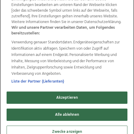
Einstellungen bearbeiten am unteren Rand der Webseite klicken
Wir über uns
Mediadaten
Kontakt
Jobs
[oder das schwebende Symbol unten links auf der Webseite, falls
zutreffend]. Ihre Einstellungen gelten innerhalb unseres Website.
Datenschutz
Impressum
AGB Anzeigekunden
Weitere Informationen finden Sie in unserer Datenschutzerklärung.
AGB Website
Ehrenkodex
Politische Werbung
Wir und unsere Partner verarbeiten Daten, um Folgendes
bereitzustellen:
Verwendung genauer Standortdaten. Endgeräteeigenschaften zur
Weitere Angebote des Medienhauses Wimmer
Identifikation aktiv abfragen. Speichern von oder Zugriff auf
TV1
di-mog-i.at
OÖNow
Ischler Woche
Informationen auf einem Endgerät. Personalisierte Werbung und
Life Radio
OÖNachrichten
OÖN Immobilien
Inhalte, Messung von Werbeleistung und der Performance von
OÖN Karriere
OÖN Reise
Promenaden Galerien
Inhalten, Zielgruppenforschung sowie Entwicklung und
Regionaljobs
wasistlos.at
wirtrauern.at
Verbesserung von Angeboten.
Liste der Partner (Lieferanten)
Akzeptieren
Copyrights © 2026 Tips Zeitungs GmbH & Co KG
Alle ablehnen
developed by
11x11.net
Cookie Einstellungen bearbeiten
Zwecke anzeigen