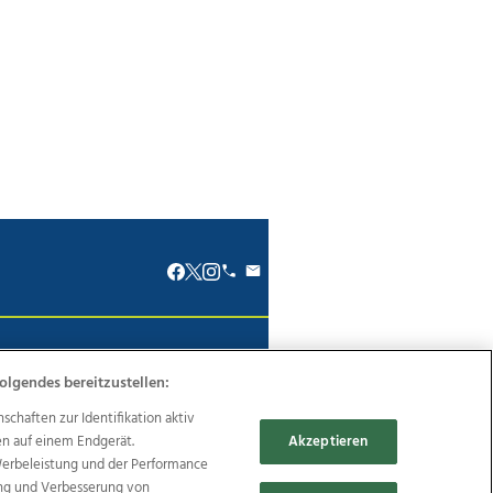
renkodex
Politische Werbung
olgendes bereitzustellen:
haften zur Identifikation aktiv
en auf einem Endgerät.
Akzeptieren
Werbeleistung und der Performance
Reise
Promenaden Galerien
ung und Verbesserung von