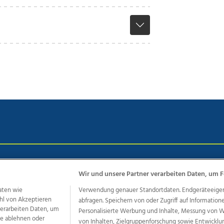
chutz
Impressum
AGB Anzeigekunden
AGB Website
Eh
Wir und unsere Partner verarbeiten Daten, um F
aten wie
Verwendung genauer Standortdaten. Endgeräteeigensc
hl von Akzeptieren
abfragen. Speichern von oder Zugriff auf Information
ere Angebote des Medienhauses Wimmer
 verarbeiten Daten, um
Personalisierte Werbung und Inhalte, Messung von 
dio
OÖNachrichten
OÖN Immobilien
OÖN Karriere
OÖN 
le ablehnen oder
von Inhalten, Zielgruppenforschung sowie Entwickl