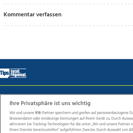
Kommentar verfassen
Wir über uns
Mediadaten
Kontakt
Jobs
Datens
Ihre Privatsphäre ist uns wichtig
Wir und unsere
918
-Partner speichern und greifen auf personenbezogene D
Browserdaten oder eindeutige Kennungen auf Ihrem Gerät zu. Durch Auswa
Weit
aktivieren Sie Tracking-Technologien für die unter „Wir und unsere Partner
TV1
di-mog-i.at
OÖNow
Ischler Woche
Life Ra
Ihnen Dienste bereitzustellen“ aufgeführten Zwecke. Durch Auswahl von Al