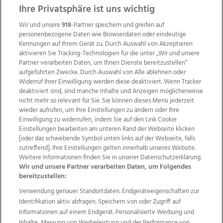
ZUR NACHRICHTENÜBERSICHT
Ihre Privatsphäre ist uns wichtig
Wir und unsere
918
-Partner speichern und greifen auf
personenbezogene Daten wie Browserdaten oder eindeutige
Kennungen auf Ihrem Gerät zu. Durch Auswahl von Akzeptieren
aktivieren Sie Tracking-Technologien für die unter „Wir und unsere
Partner verarbeiten Daten, um Ihnen Dienste bereitzustellen“
aufgeführten Zwecke. Durch Auswahl von Alle ablehnen oder
Widerruf Ihrer Einwilligung werden diese deaktiviert. Wenn Tracker
deaktiviert sind, sind manche Inhalte und Anzeigen möglicherweise
nicht mehr so relevant für Sie. Sie können dieses Menü jederzeit
wieder aufrufen, um Ihre Einstellungen zu ändern oder Ihre
Einwilligung zu widerrufen, indem Sie auf den Link Cookie
Einstellungen bearbeiten am unteren Rand der Webseite klicken
Wir über uns
Mediadaten
Kontakt
Jobs
[oder das schwebende Symbol unten links auf der Webseite, falls
zutreffend]. Ihre Einstellungen gelten innerhalb unseres Website.
Datenschutz
Impressum
AGB Anzeigekunden
Weitere Informationen finden Sie in unserer Datenschutzerklärung.
AGB Website
Ehrenkodex
Politische Werbung
Wir und unsere Partner verarbeiten Daten, um Folgendes
bereitzustellen:
Verwendung genauer Standortdaten. Endgeräteeigenschaften zur
Weitere Angebote des Medienhauses Wimmer
Identifikation aktiv abfragen. Speichern von oder Zugriff auf
TV1
di-mog-i.at
OÖNow
Ischler Woche
Informationen auf einem Endgerät. Personalisierte Werbung und
Life Radio
OÖNachrichten
OÖN Immobilien
Inhalte, Messung von Werbeleistung und der Performance von