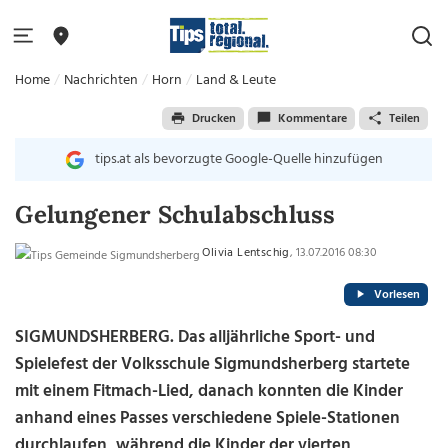
Home
Nachrichten
Horn
Land & Leute
Drucken
Kommentare
Teilen
tips.at als bevorzugte Google-Quelle hinzufügen
Gelungener Schulabschluss
Olivia Lentschig
, 13.07.2016 08:30
Vorlesen
SIGMUNDSHERBERG. Das alljährliche Sport- und
Spielefest der Volksschule Sigmundsherberg startete
mit einem Fitmach-Lied, danach konnten die Kinder
anhand eines Passes verschiedene Spiele-Stationen
durchlaufen, während die Kinder der vierten