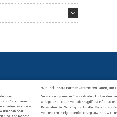
chutz
Impressum
AGB Anzeigekunden
AGB Website
Eh
Wir und unsere Partner verarbeiten Daten, um F
aten wie
Verwendung genauer Standortdaten. Endgeräteeigensc
hl von Akzeptieren
abfragen. Speichern von oder Zugriff auf Information
ere Angebote des Medienhauses Wimmer
 verarbeiten Daten, um
Personalisierte Werbung und Inhalte, Messung von 
le ablehnen oder
von Inhalten, Zielgruppenforschung sowie Entwickl
dio
OÖNachrichten
OÖN Immobilien
OÖN Karriere
OÖN 
ert sind, sind manche