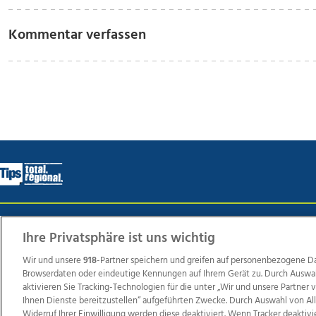
Kommentar verfassen
Wir über uns
Mediadaten
Kontakt
Jobs
Datens
Ihre Privatsphäre ist uns wichtig
Wir und unsere
918
-Partner speichern und greifen auf personenbezogene D
Browserdaten oder eindeutige Kennungen auf Ihrem Gerät zu. Durch Auswa
Weit
aktivieren Sie Tracking-Technologien für die unter „Wir und unsere Partner
Ihnen Dienste bereitzustellen“ aufgeführten Zwecke. Durch Auswahl von Al
TV1
di-mog-i.at
OÖNow
Ischler Woche
Life Ra
Widerruf Ihrer Einwilligung werden diese deaktiviert. Wenn Tracker deaktivi