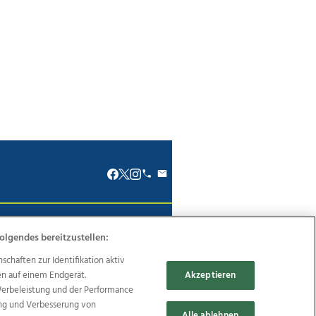
renkodex
Politische Werbung
olgendes bereitzustellen:
haften zur Identifikation aktiv
en auf einem Endgerät.
Akzeptieren
Werbeleistung und der Performance
ung und Verbesserung von
Reise
Promenaden Galerien
Alle ablehnen