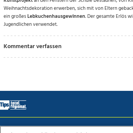
Kunstprojekt
an den Fenstern der Schule bestaunen, von Ki
Weihnachtsdekoration erwerben, sich mit von Eltern geba
ein großes
Lebkuchenhaus
gewinnen
. Der gesamte Erlös w
Jugendlichen verwendet.
Kommentar verfassen
Wir über uns
Mediadaten
Kontakt
Jobs
Datens