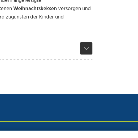
ndern angefertigte
ckenen
Weihnachtskeksen
versorgen und
ird zugunsten der Kinder und
chutz
Impressum
AGB Anzeigekunden
AGB Website
Eh