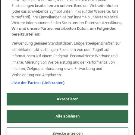
Einwilligung zu widerrufen, indem Sie auf den Link Cookie
Einstellungen bearbeiten am unteren Rand der Webseite klicken
Wir über uns
Mediadaten
Kontakt
Jobs
[oder das schwebende Symbol unten links auf der Webseite, falls
Datenschutz
Impressum
AGB Anzeigekunden
zutreffend]. Ihre Einstellungen gelten innerhalb unseres Website.
Weitere Informationen finden Sie in unserer Datenschutzerklärung.
AGB Website
Ehrenkodex
Politische Werbung
Wir und unsere Partner verarbeiten Daten, um Folgendes
bereitzustellen:
Verwendung genauer Standortdaten. Endgeräteeigenschaften zur
Weitere Angebote des Medienhauses Wimmer
Identifikation aktiv abfragen. Speichern von oder Zugriff auf
TV1
di-mog-i.at
OÖNow
Ischler Woche
Informationen auf einem Endgerät. Personalisierte Werbung und
Life Radio
OÖNachrichten
OÖN Immobilien
Inhalte, Messung von Werbeleistung und der Performance von
OÖN Karriere
OÖN Reise
Promenaden Galerien
Inhalten, Zielgruppenforschung sowie Entwicklung und
Regionaljobs
wasistlos.at
wirtrauern.at
Verbesserung von Angeboten.
Liste der Partner (Lieferanten)
Akzeptieren
Copyrights © 2026 Tips Zeitungs GmbH & Co KG
developed by
11x11.net
Alle ablehnen
Cookie Einstellungen bearbeiten
Zwecke anzeigen