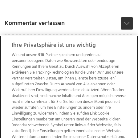
Kommentar verfassen
Ihre Privatsphäre ist uns wichtig
Wir und unsere
918
-Partner speichern und greifen auf
personenbezogene Daten wie Browserdaten oder eindeutige
Kennungen auf Ihrem Gerät zu. Durch Auswahl von Akzeptieren
aktivieren Sie Tracking-Technologien für die unter „Wir und unsere
Partner verarbeiten Daten, um Ihnen Dienste bereitzustellen“
aufgeführten Zwecke. Durch Auswahl von Alle ablehnen oder
Widerruf Ihrer Einwilligung werden diese deaktiviert. Wenn Tracker
deaktiviert sind, sind manche Inhalte und Anzeigen möglicherweise
nicht mehr so relevant für Sie. Sie können dieses Menü jederzeit
wieder aufrufen, um Ihre Einstellungen zu ändern oder Ihre
Einwilligung zu widerrufen, indem Sie auf den Link Cookie
Einstellungen bearbeiten am unteren Rand der Webseite klicken
Wir über uns
Mediadaten
Kontakt
Jobs
[oder das schwebende Symbol unten links auf der Webseite, falls
Datenschutz
Impressum
AGB Anzeigekunden
zutreffend]. Ihre Einstellungen gelten innerhalb unseres Website.
AGB Website
Ehrenkodex
Politische Werbung
Weitere Informationen finden Sie in unserer Datenschutzerklärung.