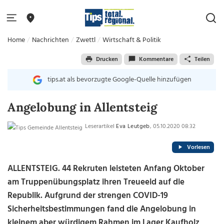
Home
Nachrichten
Zwettl
Wirtschaft & Politik
Drucken
Kommentare
Teilen
tips.at als bevorzugte Google-Quelle hinzufügen
Angelobung in Allentsteig
Leserartikel
Eva Leutgeb
, 05.10.2020 08:32
Vorlesen
ALLENTSTEIG. 44 Rekruten leisteten Anfang Oktober
am Truppenübungsplatz ihren Treueeid auf die
Republik. Aufgrund der strengen COVID-19
Sicherheitsbestimmungen fand die Angelobung in
kleinem aber würdigem Rahmen im Lager Kaufholz