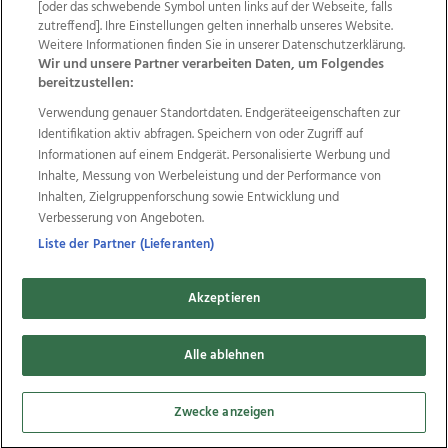
Wir über uns
Mediadaten
Kontakt
Jobs
[oder das schwebende Symbol unten links auf der Webseite, falls
Datenschutz
Impressum
AGB Anzeigekunden
zutreffend]. Ihre Einstellungen gelten innerhalb unseres Website.
Weitere Informationen finden Sie in unserer Datenschutzerklärung.
AGB Website
Ehrenkodex
Politische Werbung
Wir und unsere Partner verarbeiten Daten, um Folgendes
bereitzustellen:
Verwendung genauer Standortdaten. Endgeräteeigenschaften zur
Weitere Angebote des Medienhauses Wimmer
Identifikation aktiv abfragen. Speichern von oder Zugriff auf
TV1
di-mog-i.at
OÖNow
Ischler Woche
Informationen auf einem Endgerät. Personalisierte Werbung und
Life Radio
OÖNachrichten
OÖN Immobilien
Inhalte, Messung von Werbeleistung und der Performance von
OÖN Karriere
OÖN Reise
Promenaden Galerien
Inhalten, Zielgruppenforschung sowie Entwicklung und
Regionaljobs
wasistlos.at
wirtrauern.at
Verbesserung von Angeboten.
Liste der Partner (Lieferanten)
Akzeptieren
Copyrights © 2026 Tips Zeitungs GmbH & Co KG
developed by
11x11.net
Alle ablehnen
Cookie Einstellungen bearbeiten
Zwecke anzeigen