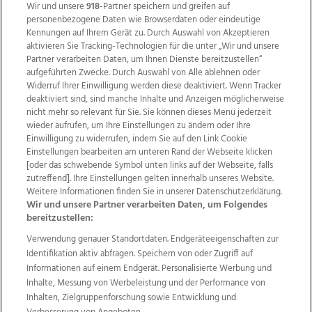
Wir und unsere
918
-Partner speichern und greifen auf
personenbezogene Daten wie Browserdaten oder eindeutige
Kennungen auf Ihrem Gerät zu. Durch Auswahl von Akzeptieren
aktivieren Sie Tracking-Technologien für die unter „Wir und unsere
Partner verarbeiten Daten, um Ihnen Dienste bereitzustellen“
aufgeführten Zwecke. Durch Auswahl von Alle ablehnen oder
Widerruf Ihrer Einwilligung werden diese deaktiviert. Wenn Tracker
deaktiviert sind, sind manche Inhalte und Anzeigen möglicherweise
nicht mehr so relevant für Sie. Sie können dieses Menü jederzeit
wieder aufrufen, um Ihre Einstellungen zu ändern oder Ihre
Einwilligung zu widerrufen, indem Sie auf den Link Cookie
Einstellungen bearbeiten am unteren Rand der Webseite klicken
Wir über uns
Mediadaten
Kontakt
Jobs
[oder das schwebende Symbol unten links auf der Webseite, falls
Datenschutz
Impressum
AGB Anzeigekunden
zutreffend]. Ihre Einstellungen gelten innerhalb unseres Website.
AGB Website
Ehrenkodex
Politische Werbung
Weitere Informationen finden Sie in unserer Datenschutzerklärung.
Wir und unsere Partner verarbeiten Daten, um Folgendes
bereitzustellen:
Verwendung genauer Standortdaten. Endgeräteeigenschaften zur
Weitere Angebote des Medienhauses Wimmer
Identifikation aktiv abfragen. Speichern von oder Zugriff auf
TV1
di-mog-i.at
OÖNow
Ischler Woche
Informationen auf einem Endgerät. Personalisierte Werbung und
Life Radio
OÖNachrichten
OÖN Immobilien
Inhalte, Messung von Werbeleistung und der Performance von
OÖN Karriere
OÖN Reise
Promenaden Galerien
Inhalten, Zielgruppenforschung sowie Entwicklung und
Regionaljobs
wasistlos.at
wirtrauern.at