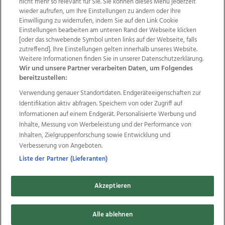
nicht mehr so relevant für Sie. Sie können dieses Menü jederzeit
wieder aufrufen, um Ihre Einstellungen zu ändern oder Ihre
Einwilligung zu widerrufen, indem Sie auf den Link Cookie
Einstellungen bearbeiten am unteren Rand der Webseite klicken
Wir über uns
Mediadaten
Kontakt
Jobs
[oder das schwebende Symbol unten links auf der Webseite, falls
Datenschutz
Impressum
AGB Anzeigekunden
zutreffend]. Ihre Einstellungen gelten innerhalb unseres Website.
Weitere Informationen finden Sie in unserer Datenschutzerklärung.
AGB Website
Ehrenkodex
Politische Werbung
Wir und unsere Partner verarbeiten Daten, um Folgendes
bereitzustellen:
Verwendung genauer Standortdaten. Endgeräteeigenschaften zur
Weitere Angebote des Medienhauses Wimmer
Identifikation aktiv abfragen. Speichern von oder Zugriff auf
TV1
di-mog-i.at
OÖNow
Ischler Woche
Informationen auf einem Endgerät. Personalisierte Werbung und
Life Radio
OÖNachrichten
OÖN Immobilien
Inhalte, Messung von Werbeleistung und der Performance von
OÖN Karriere
OÖN Reise
Promenaden Galerien
Inhalten, Zielgruppenforschung sowie Entwicklung und
Regionaljobs
wasistlos.at
wirtrauern.at
Verbesserung von Angeboten.
Liste der Partner (Lieferanten)
Akzeptieren
Copyrights © 2026 Tips Zeitungs GmbH & Co KG
developed by
11x11.net
Alle ablehnen