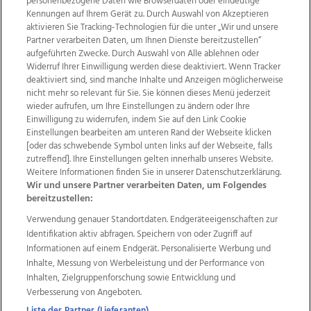
personenbezogene Daten wie Browserdaten oder eindeutige
Kennungen auf Ihrem Gerät zu. Durch Auswahl von Akzeptieren
aktivieren Sie Tracking-Technologien für die unter „Wir und unsere
Partner verarbeiten Daten, um Ihnen Dienste bereitzustellen“
aufgeführten Zwecke. Durch Auswahl von Alle ablehnen oder
Widerruf Ihrer Einwilligung werden diese deaktiviert. Wenn Tracker
deaktiviert sind, sind manche Inhalte und Anzeigen möglicherweise
nicht mehr so relevant für Sie. Sie können dieses Menü jederzeit
wieder aufrufen, um Ihre Einstellungen zu ändern oder Ihre
Einwilligung zu widerrufen, indem Sie auf den Link Cookie
Einstellungen bearbeiten am unteren Rand der Webseite klicken
Wir über uns
Mediadaten
Kontakt
Jobs
[oder das schwebende Symbol unten links auf der Webseite, falls
Datenschutz
Impressum
AGB Anzeigekunden
zutreffend]. Ihre Einstellungen gelten innerhalb unseres Website.
AGB Website
Ehrenkodex
Politische Werbung
Weitere Informationen finden Sie in unserer Datenschutzerklärung.
Wir und unsere Partner verarbeiten Daten, um Folgendes
bereitzustellen:
Weitere Angebote des Medienhauses Wimmer
Verwendung genauer Standortdaten. Endgeräteeigenschaften zur
Identifikation aktiv abfragen. Speichern von oder Zugriff auf
TV1
di-mog-i.at
OÖNow
Ischler Woche
Informationen auf einem Endgerät. Personalisierte Werbung und
Life Radio
OÖNachrichten
OÖN Immobilien
Inhalte, Messung von Werbeleistung und der Performance von
OÖN Karriere
OÖN Reise
Promenaden Galerien
Inhalten, Zielgruppenforschung sowie Entwicklung und
Regionaljobs
wasistlos.at
wirtrauern.at
Verbesserung von Angeboten.
Liste der Partner (Lieferanten)