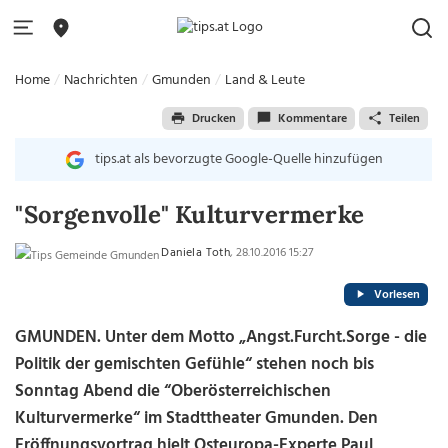
Home
Nachrichten
Gmunden
Land & Leute
Drucken
Kommentare
Teilen
tips.at als bevorzugte Google-Quelle hinzufügen
"Sorgenvolle" Kulturvermerke
Daniela Toth
, 28.10.2016 15:27
Vorlesen
GMUNDEN. Unter dem Motto „Angst.Furcht.Sorge - die
Politik der gemischten Gefühle“ stehen noch bis
Sonntag Abend die “Oberösterreichischen
Kulturvermerke“ im Stadttheater Gmunden. Den
Eröffnungsvortrag hielt Osteuropa-Experte Paul