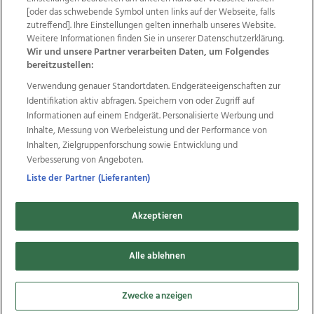
Wir über uns
Mediadaten
Kontakt
Jobs
[oder das schwebende Symbol unten links auf der Webseite, falls
Datenschutz
Impressum
AGB Anzeigekunden
zutreffend]. Ihre Einstellungen gelten innerhalb unseres Website.
AGB Website
Ehrenkodex
Politische Werbung
Weitere Informationen finden Sie in unserer Datenschutzerklärung.
Wir und unsere Partner verarbeiten Daten, um Folgendes
bereitzustellen:
Weitere Angebote des Medienhauses Wimmer
Verwendung genauer Standortdaten. Endgeräteeigenschaften zur
Identifikation aktiv abfragen. Speichern von oder Zugriff auf
TV1
di-mog-i.at
OÖNow
Ischler Woche
Informationen auf einem Endgerät. Personalisierte Werbung und
Life Radio
OÖNachrichten
OÖN Immobilien
Inhalte, Messung von Werbeleistung und der Performance von
OÖN Karriere
OÖN Reise
Promenaden Galerien
Inhalten, Zielgruppenforschung sowie Entwicklung und
Regionaljobs
wasistlos.at
wirtrauern.at
Verbesserung von Angeboten.
Liste der Partner (Lieferanten)
Copyrights © 2026 Tips Zeitungs GmbH & Co KG
Akzeptieren
developed by
11x11.net
Alle ablehnen
Cookie Einstellungen bearbeiten
Zwecke anzeigen