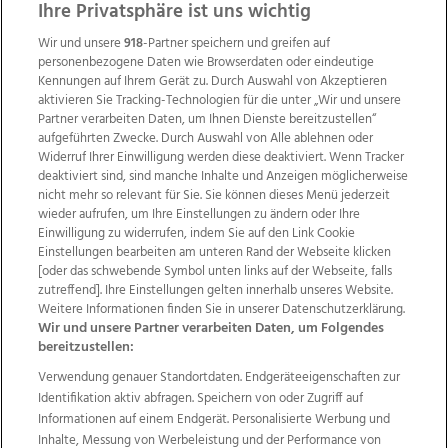
Ihre Privatsphäre ist uns wichtig
Wir und unsere
918
-Partner speichern und greifen auf
personenbezogene Daten wie Browserdaten oder eindeutige
Kennungen auf Ihrem Gerät zu. Durch Auswahl von Akzeptieren
aktivieren Sie Tracking-Technologien für die unter „Wir und unsere
Partner verarbeiten Daten, um Ihnen Dienste bereitzustellen“
aufgeführten Zwecke. Durch Auswahl von Alle ablehnen oder
Widerruf Ihrer Einwilligung werden diese deaktiviert. Wenn Tracker
deaktiviert sind, sind manche Inhalte und Anzeigen möglicherweise
nicht mehr so relevant für Sie. Sie können dieses Menü jederzeit
wieder aufrufen, um Ihre Einstellungen zu ändern oder Ihre
Einwilligung zu widerrufen, indem Sie auf den Link Cookie
Einstellungen bearbeiten am unteren Rand der Webseite klicken
Wir über uns
Mediadaten
Kontakt
Jobs
[oder das schwebende Symbol unten links auf der Webseite, falls
zutreffend]. Ihre Einstellungen gelten innerhalb unseres Website.
Datenschutz
Impressum
AGB Anzeigekunden
Weitere Informationen finden Sie in unserer Datenschutzerklärung.
AGB Website
Ehrenkodex
Politische Werbung
Wir und unsere Partner verarbeiten Daten, um Folgendes
bereitzustellen:
Verwendung genauer Standortdaten. Endgeräteeigenschaften zur
Weitere Angebote des Medienhauses Wimmer
Identifikation aktiv abfragen. Speichern von oder Zugriff auf
TV1
di-mog-i.at
OÖNow
Ischler Woche
Informationen auf einem Endgerät. Personalisierte Werbung und
Life Radio
OÖNachrichten
OÖN Immobilien
Inhalte, Messung von Werbeleistung und der Performance von