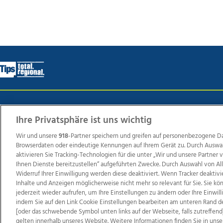
Wir über uns
Mediadaten
Kontakt
Jobs
Datens
Ihre Privatsphäre ist uns wichtig
Wir und unsere
918
-Partner speichern und greifen auf personenbezogene D
Browserdaten oder eindeutige Kennungen auf Ihrem Gerät zu. Durch Auswa
Weit
aktivieren Sie Tracking-Technologien für die unter „Wir und unsere Partner
TV1
di-mog-i.at
OÖNow
Ischler Woche
Life Ra
Ihnen Dienste bereitzustellen“ aufgeführten Zwecke. Durch Auswahl von Al
Widerruf Ihrer Einwilligung werden diese deaktiviert. Wenn Tracker deaktivi
Reg
Inhalte und Anzeigen möglicherweise nicht mehr so relevant für Sie. Sie k
jederzeit wieder aufrufen, um Ihre Einstellungen zu ändern oder Ihre Einwil
indem Sie auf den Link Cookie Einstellungen bearbeiten am unteren Rand d
[oder das schwebende Symbol unten links auf der Webseite, falls zutreffend]
Copyrights © 2026 Tips Zeitungs GmbH & Co KG
gelten innerhalb unseres Website. Weitere Informationen finden Sie in unse