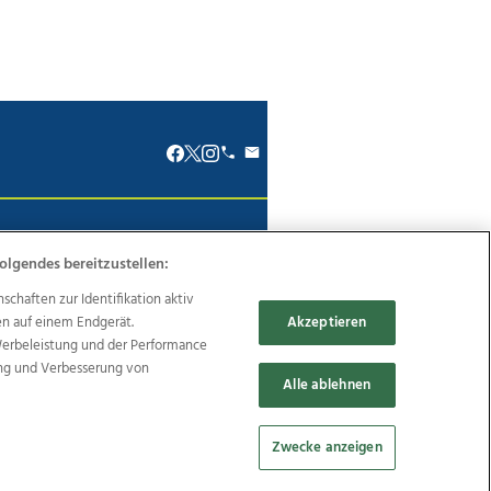
renkodex
Politische Werbung
olgendes bereitzustellen:
haften zur Identifikation aktiv
en auf einem Endgerät.
Akzeptieren
Werbeleistung und der Performance
Reise
Promenaden Galerien
ung und Verbesserung von
Alle ablehnen
Zwecke anzeigen
Cookie Einstellungen bearbeiten