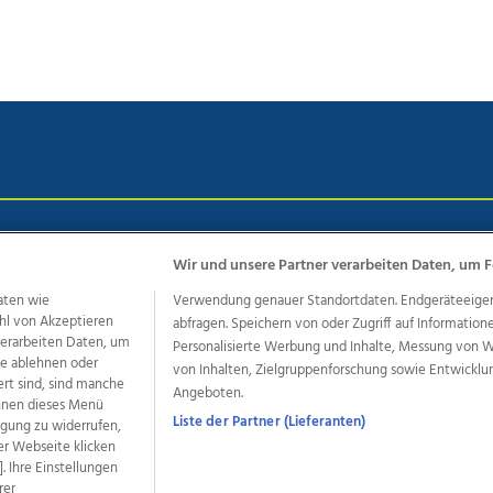
chutz
Impressum
AGB Anzeigekunden
AGB Website
Eh
Wir und unsere Partner verarbeiten Daten, um F
aten wie
Verwendung genauer Standortdaten. Endgeräteeigensc
hl von Akzeptieren
abfragen. Speichern von oder Zugriff auf Information
ere Angebote des Medienhauses Wimmer
 verarbeiten Daten, um
Personalisierte Werbung und Inhalte, Messung von 
dio
OÖNachrichten
OÖN Immobilien
OÖN Karriere
OÖN 
le ablehnen oder
von Inhalten, Zielgruppenforschung sowie Entwickl
ert sind, sind manche
ionaljobs
wasistlos.at
wirtrauern.at
Angeboten.
önnen dieses Menü
Liste der Partner (Lieferanten)
ligung zu widerrufen,
er Webseite klicken
. Ihre Einstellungen
developed by
11x11.net
rer