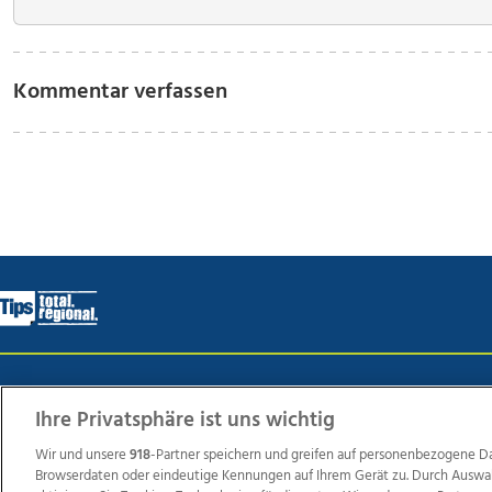
Kommentar verfassen
Wir über uns
Mediadaten
Kontakt
Jobs
Datens
Ihre Privatsphäre ist uns wichtig
Wir und unsere
918
-Partner speichern und greifen auf personenbezogene D
Browserdaten oder eindeutige Kennungen auf Ihrem Gerät zu. Durch Auswa
Weit