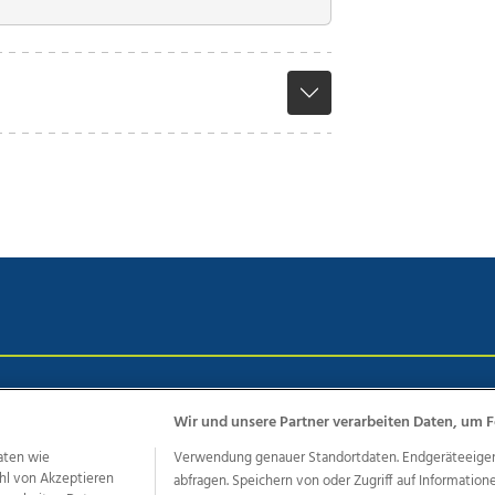
chutz
Impressum
AGB Anzeigekunden
AGB Website
Eh
Wir und unsere Partner verarbeiten Daten, um F
aten wie
Verwendung genauer Standortdaten. Endgeräteeigensc
hl von Akzeptieren
abfragen. Speichern von oder Zugriff auf Information
ere Angebote des Medienhauses Wimmer