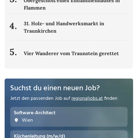
Obergeschoß eines Einfamilienhauses in
Flammen
4.
31. Holz- und Handwerksmarkt in
Traunkirchen
5.
Vier Wanderer vom Traunstein gerettet
Suchst du einen neuen Job?
Jetzt den passenden Job auf
regionaljobs.at
finden
Software-Architect
Wien
Küchenleitung (m/w/d)