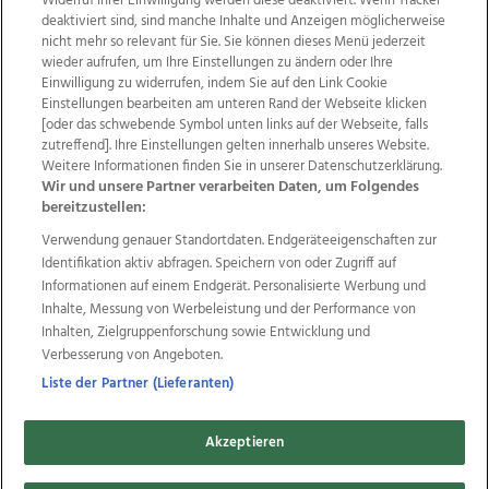
Widerruf Ihrer Einwilligung werden diese deaktiviert. Wenn Tracker
deaktiviert sind, sind manche Inhalte und Anzeigen möglicherweise
nicht mehr so relevant für Sie. Sie können dieses Menü jederzeit
wieder aufrufen, um Ihre Einstellungen zu ändern oder Ihre
Einwilligung zu widerrufen, indem Sie auf den Link Cookie
Einstellungen bearbeiten am unteren Rand der Webseite klicken
Wir über uns
Mediadaten
Kontakt
Jobs
[oder das schwebende Symbol unten links auf der Webseite, falls
Datenschutz
Impressum
AGB Anzeigekunden
zutreffend]. Ihre Einstellungen gelten innerhalb unseres Website.
Weitere Informationen finden Sie in unserer Datenschutzerklärung.
AGB Website
Ehrenkodex
Politische Werbung
Wir und unsere Partner verarbeiten Daten, um Folgendes
bereitzustellen:
Verwendung genauer Standortdaten. Endgeräteeigenschaften zur
Weitere Angebote des Medienhauses Wimmer
Identifikation aktiv abfragen. Speichern von oder Zugriff auf
TV1
di-mog-i.at
OÖNow
Ischler Woche
Informationen auf einem Endgerät. Personalisierte Werbung und
Life Radio
OÖNachrichten
OÖN Immobilien
Inhalte, Messung von Werbeleistung und der Performance von
OÖN Karriere
OÖN Reise
Promenaden Galerien
Inhalten, Zielgruppenforschung sowie Entwicklung und
Regionaljobs
wasistlos.at
wirtrauern.at
Verbesserung von Angeboten.
Liste der Partner (Lieferanten)
Akzeptieren
Copyrights © 2026 Tips Zeitungs GmbH & Co KG