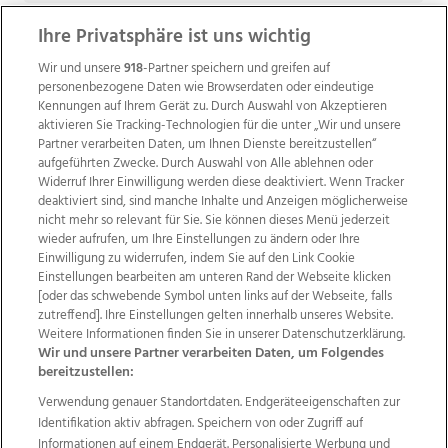
Ihre Privatsphäre ist uns wichtig
Wir und unsere
918
-Partner speichern und greifen auf
personenbezogene Daten wie Browserdaten oder eindeutige
Kennungen auf Ihrem Gerät zu. Durch Auswahl von Akzeptieren
aktivieren Sie Tracking-Technologien für die unter „Wir und unsere
Partner verarbeiten Daten, um Ihnen Dienste bereitzustellen“
aufgeführten Zwecke. Durch Auswahl von Alle ablehnen oder
Widerruf Ihrer Einwilligung werden diese deaktiviert. Wenn Tracker
deaktiviert sind, sind manche Inhalte und Anzeigen möglicherweise
nicht mehr so relevant für Sie. Sie können dieses Menü jederzeit
wieder aufrufen, um Ihre Einstellungen zu ändern oder Ihre
Einwilligung zu widerrufen, indem Sie auf den Link Cookie
Einstellungen bearbeiten am unteren Rand der Webseite klicken
Wir über uns
Mediadaten
Kontakt
Jobs
[oder das schwebende Symbol unten links auf der Webseite, falls
Datenschutz
Impressum
AGB Anzeigekunden
zutreffend]. Ihre Einstellungen gelten innerhalb unseres Website.
AGB Website
Ehrenkodex
Politische Werbung
Weitere Informationen finden Sie in unserer Datenschutzerklärung.
Wir und unsere Partner verarbeiten Daten, um Folgendes
bereitzustellen:
Weitere Angebote des Medienhauses Wimmer
Verwendung genauer Standortdaten. Endgeräteeigenschaften zur
Identifikation aktiv abfragen. Speichern von oder Zugriff auf
TV1
di-mog-i.at
OÖNow
Ischler Woche
Informationen auf einem Endgerät. Personalisierte Werbung und