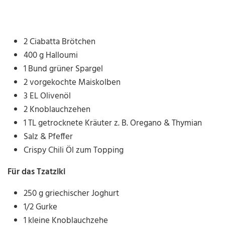
2 Ciabatta Brötchen
400 g Halloumi
1 Bund grüner Spargel
2 vorgekochte Maiskolben
3 EL Olivenöl
2 Knoblauchzehen
1 TL getrocknete Kräuter z. B. Oregano & Thymian
Salz & Pfeffer
Crispy Chili Öl zum Topping
Für das Tzatziki
250 g griechischer Joghurt
1/2 Gurke
1 kleine Knoblauchzehe