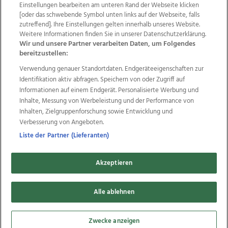
Einstellungen bearbeiten am unteren Rand der Webseite klicken
Wir über uns
Mediadaten
Kontakt
Jobs
[oder das schwebende Symbol unten links auf der Webseite, falls
zutreffend]. Ihre Einstellungen gelten innerhalb unseres Website.
Datenschutz
Impressum
AGB Anzeigekunden
Weitere Informationen finden Sie in unserer Datenschutzerklärung.
AGB Website
Ehrenkodex
Politische Werbung
Wir und unsere Partner verarbeiten Daten, um Folgendes
bereitzustellen:
Verwendung genauer Standortdaten. Endgeräteeigenschaften zur
Weitere Angebote des Medienhauses Wimmer
Identifikation aktiv abfragen. Speichern von oder Zugriff auf
TV1
di-mog-i.at
OÖNow
Ischler Woche
Informationen auf einem Endgerät. Personalisierte Werbung und
Life Radio
OÖNachrichten
OÖN Immobilien
Inhalte, Messung von Werbeleistung und der Performance von
OÖN Karriere
OÖN Reise
Promenaden Galerien
Inhalten, Zielgruppenforschung sowie Entwicklung und
Regionaljobs
wasistlos.at
wirtrauern.at
Verbesserung von Angeboten.
Liste der Partner (Lieferanten)
Akzeptieren
Copyrights © 2026 Tips Zeitungs GmbH & Co KG
Alle ablehnen
developed by
11x11.net
Cookie Einstellungen bearbeiten
Zwecke anzeigen