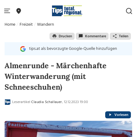
Home
Freizeit
Wandern
Drucken
Kommentare
Teilen
tips.at als bevorzugte Google-Quelle hinzufügen
Almenrunde - Märchenhafte
Winterwanderung (mit
Schneeschuhen)
Leserartikel
Claudia Schallauer
, 12.12.2023 19:00
Vorlesen