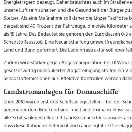
Energieträgern bezeugt. Daher brauchtes auch im Straße
unsere Luft rein zuhalten und die Gesundheit der Bürger z
Stelzer. Als eine Maßnahme soll daher die Linzer Taxiflotte 
derzeit sind 40 Prozent der Fahrzeuge, die viele Kilometer a
als 15 Jahre. Das Bedeutet sie gehören den Euroklassen 0-3
Schadstoffausstoß. Eine Neuanschaffung umweltfreundlicher 
Land und Bund gefördert. Die Ladeinfrastruktur soll ebenfa
Zudem wird stärker gegen Abgasmanipulation bei LKWs vor
gesetzeswidrig manipulierter Abgasreinigung stoßen ein Vie
Schadstoffemissionen aus. Effektive Kontrollen werden daher
Landstromanlagen für Donauschiffe
Ende 2018 waren erst drei Schiffsanlegestellen - bei der Sch
gegenüber dem Brucknerhaus - mit Landstromanschluss ausge
alle Schiffsanlegestellen mit Landstromanschluss ausgestatt
dass diese Kabinenschiffenicht auch angelegt ihre Dieselagg