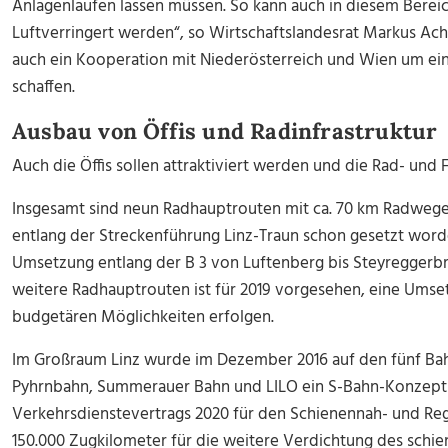
Anlagenlaufen lassen müssen. So kann auch in diesem Bereic
Luftverringert werden“, so Wirtschaftslandesrat Markus Achl
auch ein Kooperation mit Niederösterreich und Wien um ein 
schaffen.
Ausbau von Öffis und Radinfrastruktur
Auch die Öffis sollen attraktiviert werden und die Rad- und
Insgesamt sind neun Radhauptrouten mit ca. 70 km Radwege
entlang der Streckenführung Linz-Traun schon gesetzt wor
Umsetzung entlang der B 3 von Luftenberg bis Steyreggerbrü
weitere Radhauptrouten ist für 2019 vorgesehen, eine Umset
budgetären Möglichkeiten erfolgen.
Im Großraum Linz wurde im Dezember 2016 auf den fünf Ba
Pyhrnbahn, Summerauer Bahn und LILO ein S-Bahn-Konzept
Verkehrsdienstevertrags 2020 für den Schienennah- und Regi
150.000 Zugkilometer für die weitere Verdichtung des schi