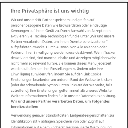
Ihre Privatsphäre ist uns wichtig
Wir und unsere
918
-Partner speichern und greifen auf
personenbezogene Daten wie Browserdaten oder eindeutige
Kennungen auf Ihrem Gerät zu. Durch Auswahl von Akzeptieren
aktivieren Sie Tracking-Technologien für die unter „Wir und unsere
Partner verarbeiten Daten, um Ihnen Dienste bereitzustellen“
aufgeführten Zwecke. Durch Auswahl von Alle ablehnen oder
Widerruf Ihrer Einwilligung werden diese deaktiviert. Wenn Tracker
deaktiviert sind, sind manche Inhalte und Anzeigen möglicherweise
nicht mehr so relevant für Sie. Sie können dieses Menü jederzeit
wieder aufrufen, um Ihre Einstellungen zu ändern oder Ihre
Einwilligung zu widerrufen, indem Sie auf den Link Cookie
Einstellungen bearbeiten am unteren Rand der Webseite klicken
Wir über uns
Mediadaten
Kontakt
Jobs
[oder das schwebende Symbol unten links auf der Webseite, falls
Datenschutz
Impressum
AGB Anzeigekunden
zutreffend]. Ihre Einstellungen gelten innerhalb unseres Website.
Weitere Informationen finden Sie in unserer Datenschutzerklärung.
AGB Website
Ehrenkodex
Politische Werbung
Wir und unsere Partner verarbeiten Daten, um Folgendes
bereitzustellen:
Verwendung genauer Standortdaten. Endgeräteeigenschaften zur
Weitere Angebote des Medienhauses Wimmer
Identifikation aktiv abfragen. Speichern von oder Zugriff auf
TV1
di-mog-i.at
OÖNow
Ischler Woche
Informationen auf einem Endgerät. Personalisierte Werbung und