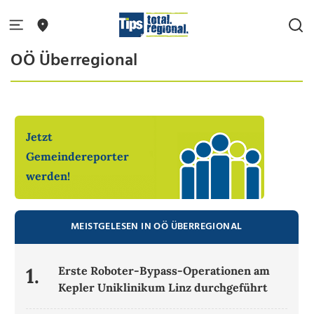
OÖ Überregional
So hoch ist der Ausländeranteil bei den
Arbeitslosen in Steyr
Jetzt
Gemeindereporter
werden!
MEISTGELESEN IN OÖ ÜBERREGIONAL
1.
Erste Roboter-Bypass-Operationen am
Kepler Uniklinikum Linz durchgeführt