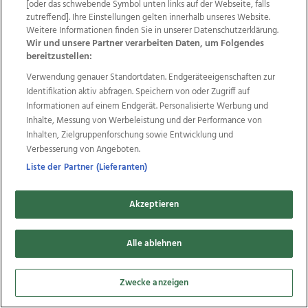
[oder das schwebende Symbol unten links auf der Webseite, falls
LEONDING. Der Feuerwehrfahrzeug- und Brandschutzkonzern
zutreffend]. Ihre Einstellungen gelten innerhalb unseres Website.
Rosenbauer hat im ersten Halbjahr 2026 Umsatz und Ergebnis
Weitere Informationen finden Sie in unserer Datenschutzerklärung.
gesteigert. Das Unternehmen ...
Wir und unsere Partner verarbeiten Daten, um Folgendes
bereitzustellen:
Michaela Aichinger
Verwendung genauer Standortdaten. Endgeräteeigenschaften zur
Identifikation aktiv abfragen. Speichern von oder Zugriff auf
Informationen auf einem Endgerät. Personalisierte Werbung und
Inhalte, Messung von Werbeleistung und der Performance von
Inhalten, Zielgruppenforschung sowie Entwicklung und
Verbesserung von Angeboten.
Liste der Partner (Lieferanten)
Akzeptieren
Alle ablehnen
Zwecke anzeigen
Kirchdorferin erzählt in Buch von ihrem