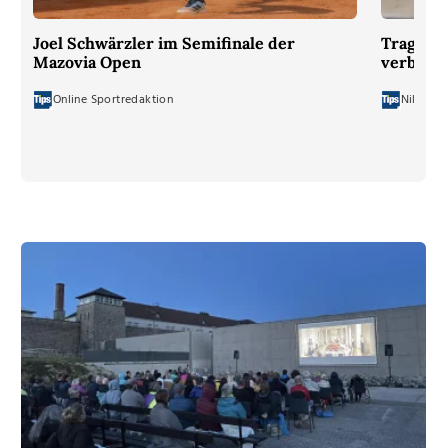
Joel Schwärzler im Semifinale der
Tragödie
Mazovia Open
verbrenn
Online Sportredaktion
Niklas Ki